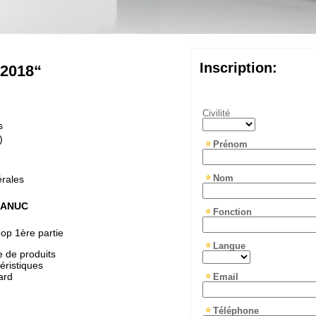
Inscription:
 2018“
Civilité
s
)
Prénom
Nom
les
FANUC
Fonction
1ère partie
Langue
e de produits
éristiques
ard
Email
Téléphone