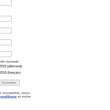
rnée suivante:
2018 (allemand)
018 (français)
on soumettre, vous
conditions
et notre