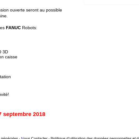
ssion ouverte seront au possible
ine.
les
FANUC
Robots:
D 3D
 en caisse
ation
vité!
: 7 septembre 2018
 générales
-
N
ous Contacter
-
Politique d’utilisation des données personnelles et 