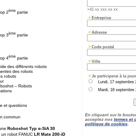
+41 xx xxx xx xx
ème
p 2
partie
Entreprise
Adresse
ème
p 3
partie
Code postal
ème
p 4
partie
Ville
ide des différents robots
igentes des robots
es robots
Je participerai à la jou
tur
Lundi, 17 septembre 
boshot – Robots
Mardi, 18 septembre 2
sations
t questions
En cliquant sur le bout
 commun
acceptez nos
termes et 
politique de cookies
.
une
Roboshot Typ α-SiA 30
c un robot FANUC
LR Mate 200-iD